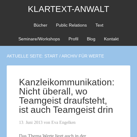
KLARTEXT-ANWALT
Bücher
Public Relations
Text
Seminare/Workshops
Profil
Blog
Kontakt
AKTUELLE SEITE:
START
/
ARCHIV FÜR WERTE
Kanzleikommunikation:
Nicht überall, wo
Teamgeist draufsteht,
ist auch Teamgeist drin
13. Juni 2013
von
Eva Engelken
Das Thema Werte liegt auch in der