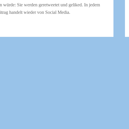
ln würde: Sie werden geretweetet und geliked. In jedem
itrag handelt wieder von Social Media.
eikommunikation ein oder planen Sie es – und
gen, Lob – oder konstruktive Kritik? Dann bitte gerne
s zum
Kontakt.
 Blog Klartextanwalt (zur Startseite)
ial Media