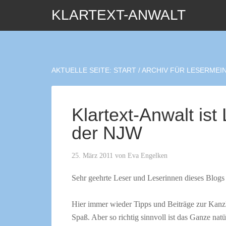
KLARTEXT-ANWALT
AKTUELLE SEITE:
START
/
ARCHIV FÜR LESERMEI
Klartext-Anwalt ist
der NJW
25. März 2011
von
Eva Engelken
Sehr geehrte Leser und Leserinnen dieses Blogs
Hier immer wieder Tipps und Beiträge zur Kanz
Spaß. Aber so richtig sinnvoll ist das Ganze nat