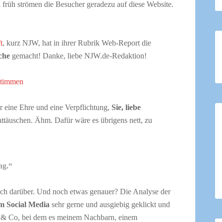
n früh strömen die Besucher geradezu auf diese Website.
t
, kurz NJW, hat in ihrer Rubrik Web-Report die
che
gemacht! Danke, liebe NJW.de-Redaktion!
estimmen
ir eine Ehre und eine Verpflichtung,
Sie, liebe
enttäuschen. Ähm. Dafür wäre es übrigens nett, zu
ng.“
auch darüber. Und noch etwas genauer? Die Analyse der
 Social Media
sehr gerne und ausgiebig geklickt und
ok & Co, bei dem es meinem Nachbarn, einem