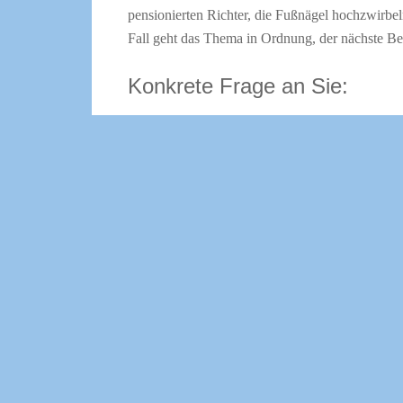
pensionierten Richter, die Fußnägel hochzwirbe
Fall geht das Thema in Ordnung, der nächste Be
Konkrete Frage an Sie:
Setzen Sie Social Media in Ihrer Kanzl
wenn ja, welche?
Haben Sie dazu Wünsche, Fragen, Anregun
her damit! Kommentare unten. Hier geht
Weitere Kommunikationstipps finden Sie im
Zur Homepage von Klartext-Anwalt.de
Kategorie:
Presse
Stichworte:
Klartext für Anwälte
,
Lesermeinung
,
Soc