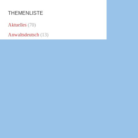
THEMENLISTE
Aktuelles
(70)
Anwaltsdeutsch
(13)
Blogparade
(1)
Download
(1)
Employer Branding
(2)
Interviews
(8)
Kanzleikommunikation
(30)
Klartext schreiben
(6)
Kommunikationstipps
(16)
Politik
(7)
Presse
(11)
Public Relations
(2)