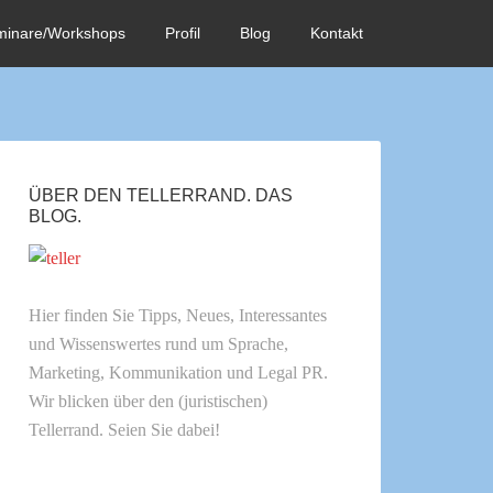
minare/Workshops
Profil
Blog
Kontakt
ÜBER DEN TELLERRAND. DAS
BLOG.
Hier finden Sie Tipps, Neues, Interessantes
und Wissenswertes rund um Sprache,
Marketing, Kommunikation und Legal PR.
Wir blicken über den (juristischen)
Tellerrand. Seien Sie dabei!