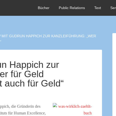
Bücher
Public Relations
Text
Se
 MIT GUDRUN HAPPICH ZUR KANZLEIFÜHRUNG: „WER
“
un Happich zur
er für Geld
 auch für Geld“
pich, die Gründerin des
tituts für Human Excellence,