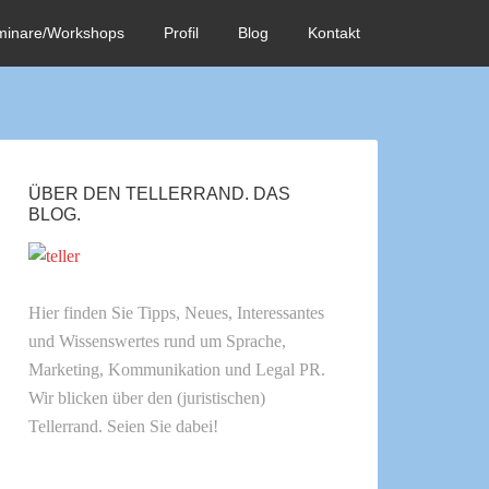
minare/Workshops
Profil
Blog
Kontakt
ÜBER DEN TELLERRAND. DAS
BLOG.
Hier finden Sie Tipps, Neues, Interessantes
und Wissenswertes rund um Sprache,
Marketing, Kommunikation und Legal PR.
Wir blicken über den (juristischen)
Tellerrand. Seien Sie dabei!