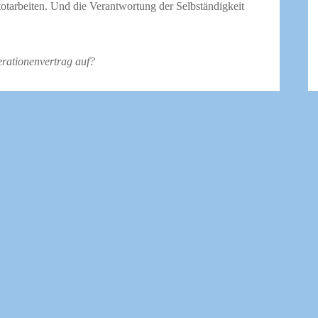
totarbeiten. Und die Verantwortung der Selbständigkeit
rationenvertrag auf?
lten oder Anwältinnen sind die interessante Arbeit
vage Aussicht auf den Partnerstatus. Abgesehen davon
u werden.
lücklich als Angestellte und würden das auch gerne
eziehungsweise Juristinnen. Aber sie können und wollen
paß an der Juristerei, engagieren sich in der Sache,
rschaft. Auf der anderen Seite gibt es die, die gut darin
iches Unternehmen braucht immer beide.