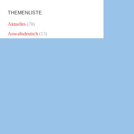
THEMENLISTE
Aktuelles
(70)
Anwaltsdeutsch
(13)
Blogparade
(1)
Download
(1)
Employer Branding
(2)
Interviews
(8)
Kanzleikommunikation
(30)
Klartext schreiben
(6)
Kommunikationstipps
(16)
Politik
(7)
Presse
(11)
Public Relations
(2)