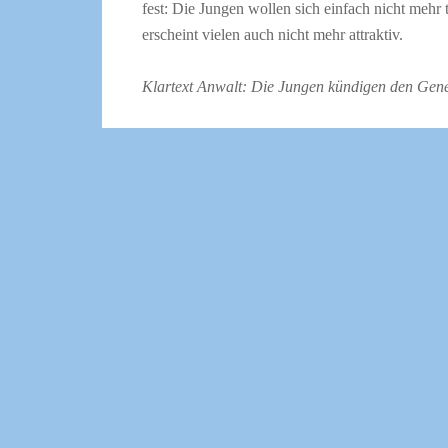
fest: Die Jungen wollen sich einfach nicht mehr 
erscheint vielen auch nicht mehr attraktiv.
Klartext Anwalt
: Die Jungen kündigen den Gene
Happich: Mehr oder weniger. Vielen jungen Anwä
oder auch Work-Life-Balance wichtiger als die 
haben einige gar nicht das Zeug dazu, Partner z
Klartext Anwalt
: Das heißt, sie sind froh und g
bleiben?
Happich: Ganz richtig. Sie sind gute Juristen b
die hohe Verantwortung nicht tragen. Sie haben S
wollen eine gute Bezahlung, aber nicht die Partne
sind, die Organisation zu machen. Ein erfolgre