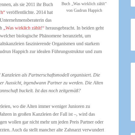
Buch „Was wirklich zählt“
kennen, als sie 2011 ihr Buch
von Gudrun Happich
ch“
veröffentlichte. 2014 hat
 Unternehmensberaterin das
ch
„Was wirklich zählt!“
herausgebracht. In beiden geht
 welcher biologische Phänomene heranzieht, um
ltskanzleien faszinierende Organismen und starkem
Gudrun Happich zur idealen Führungsstruktur und zum
d Kanzleien als Partnerschaftsmodell organisiert. Die
er Aussicht, irgendwann Partner zu werden. Die Alten
nnschaft buckelt. Ist das noch zeitgemäß?
zleien, wo die Alten immer weniger Junioren zu
Jahren in großen Kanzleien der Fall ist –, wird das
gen wollen gar nicht mehr um jeden Preis Partner oder
ärzten. Auch da stellt mancher alte Zahnarzt verwundert