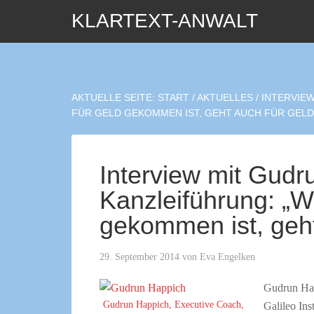
KLARTEXT-ANWALT
AKTUELLE SEITE:
START
/
AKTUELLES
/
INTERVIEW
FÜR GELD GEKOMMEN IST, GEHT AUCH FÜR GELD
Interview mit Gudr
Kanzleiführung: „W
gekommen ist, geht
29. September 2014
von
Eva Engelken
Gudrun Hap
Gudrun Happich, Executive Coach,
Galileo Ins