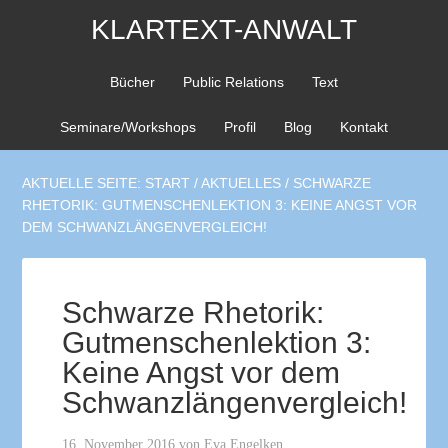
KLARTEXT-ANWALT
Bücher
Public Relations
Text
Seminare/Workshops
Profil
Blog
Kontakt
AKTUELLE SEITE:
START
/
AKTUELLES
/
SCHWARZE
RHETORIK: GUTMENSCHENLEKTION 3: KEINE ANGST VOR
DEM SCHWANZLÄNGENVERGLEICH!
Schwarze Rhetorik:
Gutmenschenlektion 3:
Keine Angst vor dem
Schwanzlängenvergleich!
16. November 2016
von
Eva Engelken