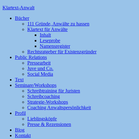
Klartext-Anwalt
Bücher
111 Gründe, Anwälte zu hassen
Klartext für Anwälte
Inhalt
Leseprobe
Namensregister
Rechtsratgeber für Existenzgründer
Public Relations
Pressearbeit
Juve und Co.
Social Media
Text
Seminare/Workshops
Schreibtraining für Juristen
Schreibcoaching
Strategie-Workshops
Coaching Anwaltspersönlichkeit
Profil
Lieblingsköpfe
Presse & Rezensionen
Blog
Kontakt