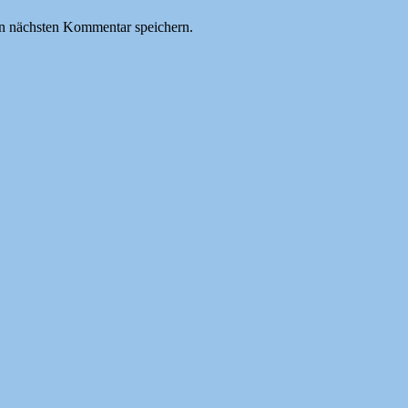
n nächsten Kommentar speichern.
um Sprache, Marketing, Kommunikation und Legal PR. Wir blicken über d
istin