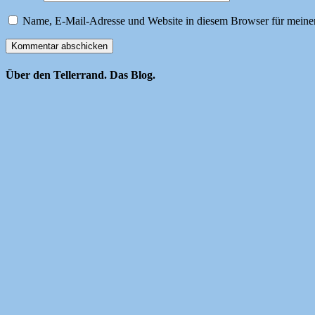
Name, E-Mail-Adresse und Website in diesem Browser für meine
Über den Tellerrand. Das Blog.
Hier finden Sie Tipps, Neues, Interessantes und Wissenswertes rund 
RSS Feed abonnieren
Wer hier schreibt
Eva Engelken, PR-Beraterin, Buchautorin, Juristin, Wirtschaftsjournal
Weiterlesen…
Themenliste
Aktuelles
(70)
Anwaltsdeutsch
(13)