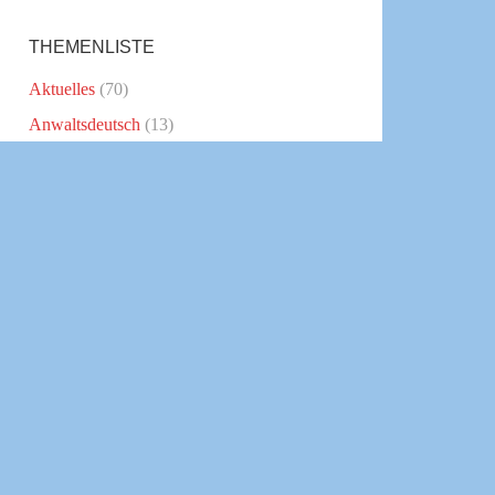
THEMENLISTE
Aktuelles
(70)
Anwaltsdeutsch
(13)
Blogparade
(1)
Download
(1)
Employer Branding
(2)
Interviews
(8)
Kanzleikommunikation
(30)
Klartext schreiben
(6)
Kommunikationstipps
(16)
Politik
(7)
Presse
(11)
Public Relations
(2)