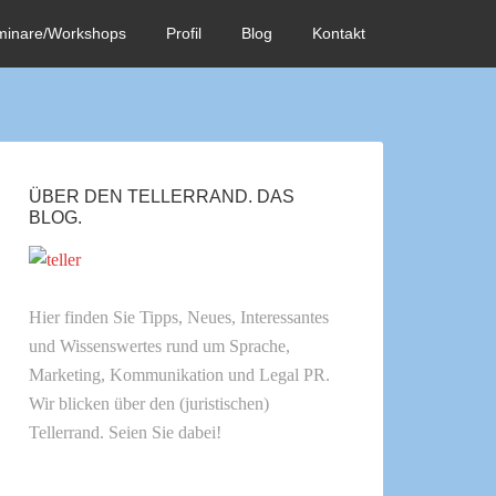
minare/Workshops
Profil
Blog
Kontakt
ÜBER DEN TELLERRAND. DAS
BLOG.
Hier finden Sie Tipps, Neues, Interessantes
und Wissenswertes rund um Sprache,
Marketing, Kommunikation und Legal PR.
Wir blicken über den (juristischen)
Tellerrand. Seien Sie dabei!