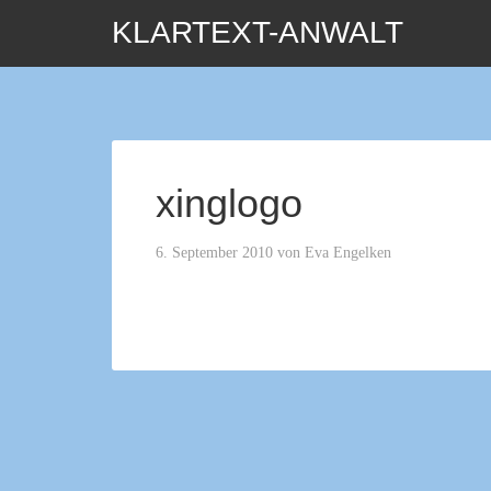
KLARTEXT-ANWALT
xinglogo
6. September 2010
von
Eva Engelken