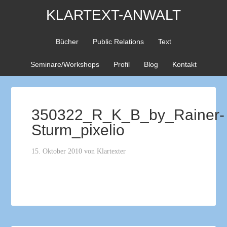
KLARTEXT-ANWALT
Bücher
Public Relations
Text
Seminare/Workshops
Profil
Blog
Kontakt
350322_R_K_B_by_Rainer-
Sturm_pixelio
15. Oktober 2010
von
Klartexter