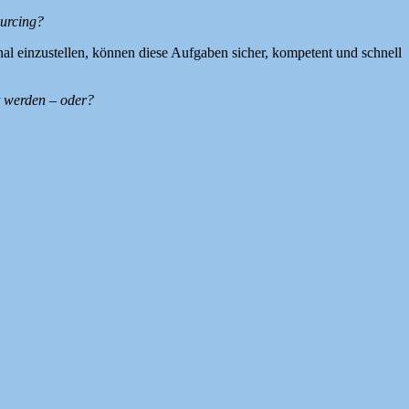
ourcing?
onal einzustellen, können diese Aufgaben sicher, kompetent und schnell
rt werden – oder?
nd wurde hierfür unser Kundenportal eingerichtet. Eine Übermittlung
n steht das Schriftstück zum Download bereit. Eine Benachrichtigung
 Schreibbüro Deutschlands sind wir neben Anwaltskanzleien auch für
Outsourcing
,
Rechtsanwalt