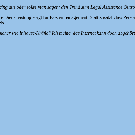
cing aus oder sollte man sagen: den Trend zum Legal Assistance Outs
ere Dienstleistung sorgt für Kostenmanagement. Statt zusätzliches Pers
is.
o sicher wie Inhouse-Kräfte? Ich meine, das Internet kann doch abgehö
st. Das gilt gerade im Mandatsverhältnis bei Anwälten. Aus diesem Gru
 serverbasiert sicher hochgeladen. Zum gewählten Fertigstellungstermi
geschlossen ist.
h und die Schweiz. Neben einer früheren Kooperation mit dem größten
 im Verlagsbereich wurde unsere Dienstleistung schon angefragt.
Anwaltsdeutsch
,
Interview
,
Kanzlei
,
Kanzleikommunikation
,
Lektorat
,