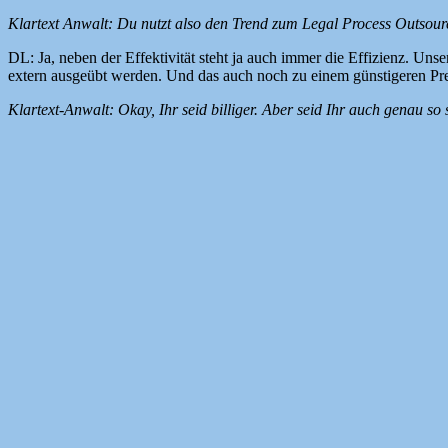
Klartext Anwalt: Du nutzt also den Trend zum Legal Process Outsour
DL: Ja, neben der Effektivität steht ja auch immer die Effizienz. Uns
extern ausgeübt werden. Und das auch noch zu einem günstigeren Pre
Klartext-Anwalt: Okay, Ihr seid billiger. Aber seid Ihr auch genau s
DL: Natürlich sind wir uns der Gefahr für die sensiblen Daten bewus
sensibler Daten per E-Mail ist uns zu riskant. Die Daten werden also
erfolgt automatisiert, sodass ein „Vergessen“ auf dem Server somit aus
Klartext-Anwalt: Für wen habt Ihr schon gearbeitet?
DL: Unser Aktionsradius erstreckt sich über Deutschland, Österreic
rechtspsychologische Gutachter und Sachverständige tätig. Aber auch
Mehr unter
www.decorum-fachlektorat.de.
Kategorie:
Aktuelles
,
Interviews
,
Kanzleikommunikation
Stichworte:
Über den Tellerrand. Das Blog.