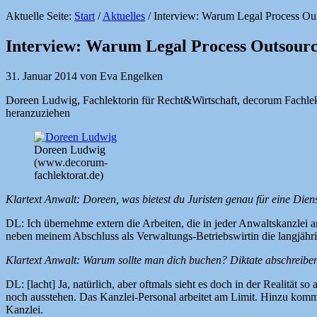
Aktuelle Seite:
Start
/
Aktuelles
/
Interview: Warum Legal Process Outs
Interview: Warum Legal Process Outsourci
31. Januar 2014
von
Eva Engelken
Doreen Ludwig, Fachlektorin für Recht&Wirtschaft, decorum Fachlektor
heranzuziehen
Doreen Ludwig
(www.decorum-
fachlektorat.de)
Klartext Anwalt: Doreen, was bietest du Juristen genau für eine Dienst
DL: Ich übernehme extern die Arbeiten, die in jeder Anwaltskanzlei an
neben meinem Abschluss als Verwaltungs-Betriebswirtin die langjähri
Klartext Anwalt: Warum sollte man dich buchen? Diktate abschreibe
DL: [lacht] Ja, natürlich, aber oftmals sieht es doch in der Realitä
noch ausstehen. Das Kanzlei-Personal arbeitet am Limit. Hinzu kommt,
Kanzlei.